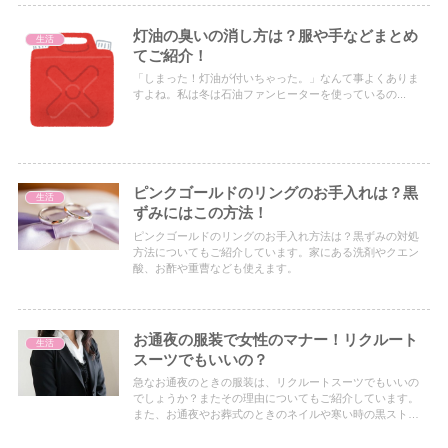
灯油の臭いの消し方は？服や手などまとめ
生活
てご紹介！
「しまった！灯油が付いちゃった。」なんて事よくありま
すよね。私は冬は石油ファンヒーターを使っているの...
ピンクゴールドのリングのお手入れは？黒
生活
ずみにはこの方法！
ピンクゴールドのリングのお手入れ方法は？黒ずみの対処
方法についてもご紹介しています。家にある洗剤やクエン
酸、お酢や重曹なども使えます。
お通夜の服装で女性のマナー！リクルート
生活
スーツでもいいの？
急なお通夜のときの服装は、リクルートスーツでもいいの
でしょうか？またその理由についてもご紹介しています。
また、お通夜やお葬式のときのネイルや寒い時の黒ストッ
キングの対処方法なども合わせて参考にしてみてくださ
い。